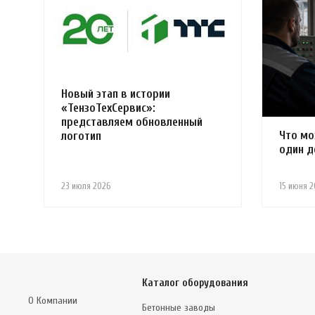
Новый этап в истории
«ТензоТехСервис»:
представляем обновленный
Что мо
логотип
один д
23 июля 2026
15 июня 2
Каталог оборудования
О Компании
Бетонные заводы