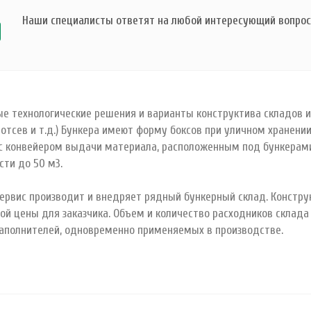
Наши специалисты ответят на любой интересующий вопрос 
ые технологические решения и варианты конструктива складов ине
 отсев и т.д.) Бункера имеют форму боксов при уличном хранен
с конвейером выдачи материала, расположенным под бункерами
сти до 50 м3.
ервис производит и внедряет рядный бункерный склад. Конструк
й цены для заказчика. Объем и количество расходников склада
аполнителей, одновременно применяемых в производстве.