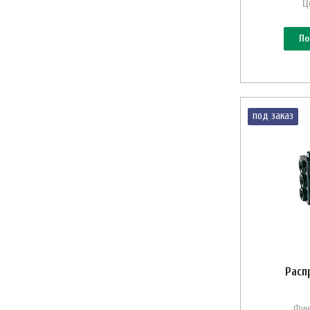
Ц
По
под заказ
Расп
Фун