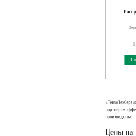
Распр
Фун
Ц
По
«ТензоТехСерви
партнерам эффе
производства.
Цены на