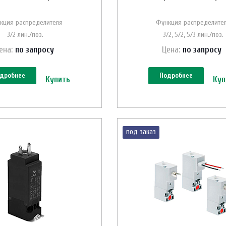
кция распределителя
Функция распределите
3/2 лин./поз.
3/2, 5/2, 5/3 лин./поз.
ена:
по зап
р
осу
Цена:
по зап
р
осу
дробнее
Подробнее
Купить
Куп
под заказ