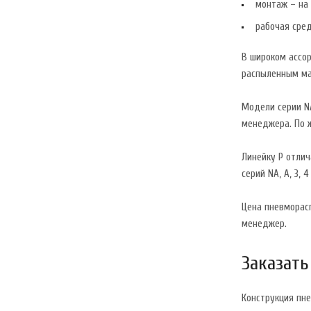
монтаж – на п
рабочая сре
В широком ассор
распыленным мас
Модели серии N
менеджера. По ж
Линейку P отлич
серий NA, A, 3, 
Цена пневморасп
менеджер.
Заказать
Конструкция пне