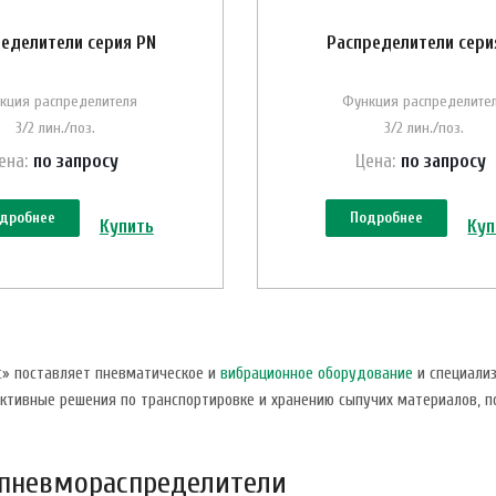
еделители серия PN
Распределители сери
кция распределителя
Функция распределите
3/2 лин./поз.
3/2 лин./поз.
ена:
по зап
р
осу
Цена:
по зап
р
осу
дробнее
Подробнее
Купить
Куп
с» поставляет пневматическое и
вибрационное оборудование
и специализ
ктивные решения по транспортировке и хранению сыпучих материалов, п
 пневмораспределители