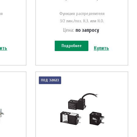
ля
Функция распределителя
3/2 лин./поз. Н.З. или Н.О.
Цена:
по зап
р
осу
Подробнее
ить
Купить
под заказ