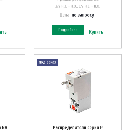
2/2 Н.З. - Н.О., 3/2 Н.З. - Н.О.
Цена:
по зап
р
осу
Подробнее
ить
Купить
под заказ
я NA
Распределители серия Р