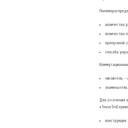
Пневмораспреде
количества р
количества п
пропускной с
способа упра
Коммутационные 
числитель – 
знаменатель 
Для отсечения 
«ТензоТехСервис
конструкция 