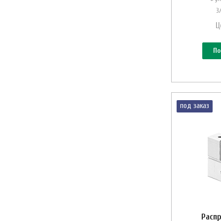
3
Ц
По
под заказ
Распр