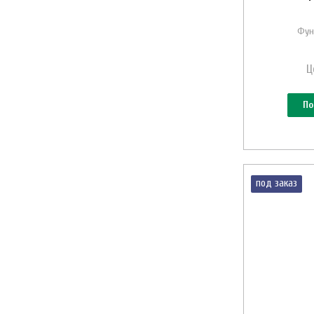
Фун
Ц
По
под заказ