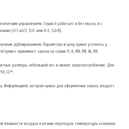
ическим управлением. Серия 6 работает и без масла, и с
я (2/2 и3/2, Н.О. или Н.З., G3/8).
ручным дублированием. Параметры и цену нужно уточнять у
ервис» принимает заказы на серии: P, A, KN, PN, W, К8.
ктные размеры, небольшой вес и низкое энергопотребление. Для
EX, U7*.
са. Информацией, которая нужна для оформления заказа, владеет
кой влажности воздуха и резких перепадов температуры основные