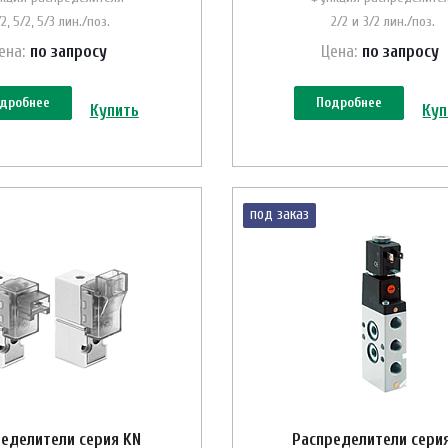
/2, 5/2, 5/3 лин./поз.
2/2 и 3/2 лин./поз.
ена:
по зап
р
осу
Цена:
по зап
р
осу
дробнее
Подробнее
Купить
Куп
под заказ
еделители серия KN
Распределители сери