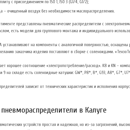
литу с присоединением по ISO 1, ISO 3 (G1/4, G1/2);
да – очищенный воздух без необходимости маслораспределения.
тименте представлены пневматические распределители с электропневмат
лом, есть модели для группового монтажа и индивидуального использовани
A устанавливают на компоненты с аналогичной поверхностью, оснащены 
еланию заказчика изделия поставляют в сборке с соленоидами. «ТензоТехС
ает хорошее соотношение «электропотребление/расход». K8 и KN – компа
4 и 9 на складе есть соленоидные катушки: GW*, Р8*, B*, G93, A8*, G7*, U7*
ределителей зависит от технических характеристик и исполнения корпу
 пневмораспределители в Калуге
вматических устройств простая и надежная, но из-за загрязнений, высо