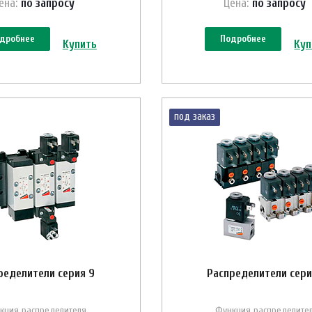
ена:
по зап
р
осу
Цена:
по зап
р
осу
дробнее
Подробнее
Купить
Куп
под заказ
ределители серия 9
Распределители сери
кция распределителя
Функция распределите