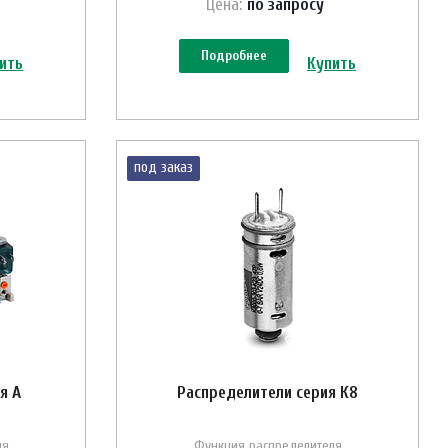
Цена:
по зап
р
осу
Подробнее
ить
Купить
под заказ
я A
Распределители серия К8
ля
Функция распределителя