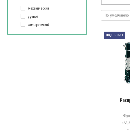
механический
ручной
электрический
под заказ
Расп
Фун
3/2, 