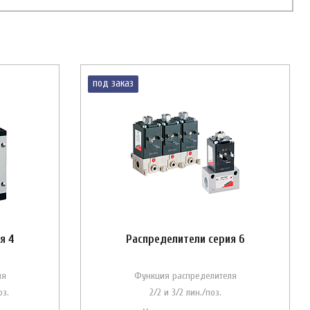
под заказ
я 4
Распределители серия 6
ля
Функция распределителя
оз.
2/2 и 3/2 лин./поз.