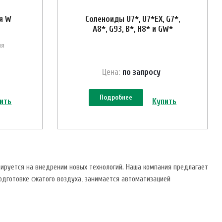
я W
Соленоиды U7*, U7*EX, G7*,
A8*, G93, B*, H8* и GW*
ля
Цена:
по зап
р
осу
Подробнее
ить
Купить
ируется на внедрении новых технологий. Наша компания предлагает
одготовке сжатого воздуха, занимается автоматизацией