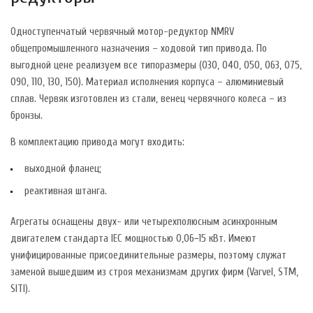
Одноступенчатый червячный мотор-редуктор NMRV
общепромышленного назначения – ходовой тип привода. По
выгодной цене реализуем все типоразмеры (030, 040, 050, 063, 075,
090, 110, 130, 150). Материал исполнения корпуса – алюминиевый
сплав. Червяк изготовлен из стали, венец червячного колеса – из
бронзы.
В комплектацию привода могут входить:
выходной фланец;
реактивная штанга.
Агрегаты оснащены двух- или четырехполюсным асинхронным
двигателем стандарта IEC мощностью 0,06−15 кВт. Имеют
унифицированные присоединительные размеры, поэтому служат
заменой вышедшим из строя механизмам других фирм (Varvel, STM,
SITI).