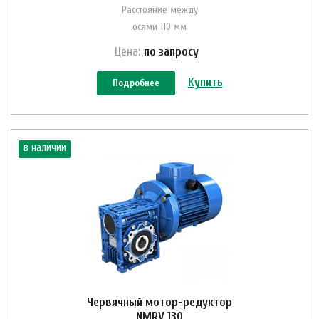
Расстояние между
осями 110 мм
Цена:
по зап
р
осу
Купить
Подробнее
в наличии
Червячный мотор-редуктор
NMRV 130