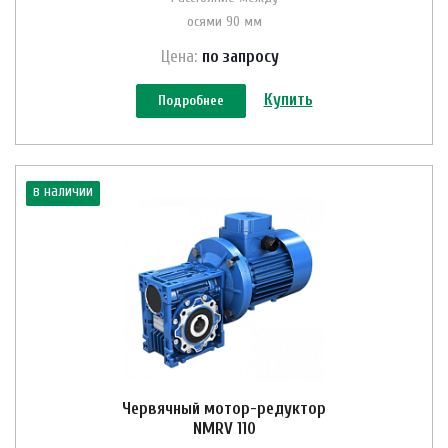
осями 90 мм
Цена:
по зап
р
осу
Купить
Подробнее
в наличии
Червячный мотор-редуктор
NMRV 110