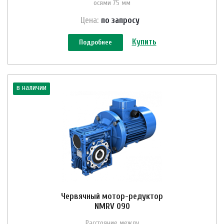
осями 75 мм
Цена:
по зап
р
осу
Купить
Подробнее
в наличии
Червячный мотор-редуктор
NMRV 090
Расстояние между