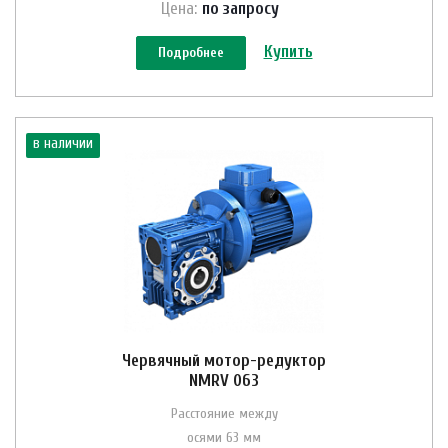
Цена:
по зап
р
осу
Купить
Подробнее
в наличии
Червячный мотор-редуктор
NMRV 063
Расстояние между
осями 63 мм