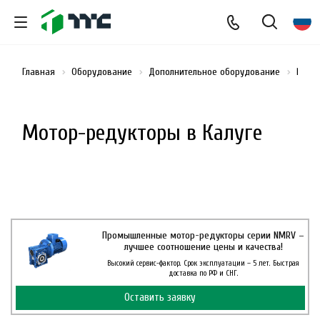
Главная
Оборудование
Дополнительное оборудование
Мото
Мотор-редукторы в Калуге
Промышленные мотор-редукторы серии NMRV –
лучшее соотношение цены и качества!
Высокий сервис-фактор. Срок эксплуатации – 5 лет. Быстрая
доставка по РФ и СНГ.
Оставить заявку